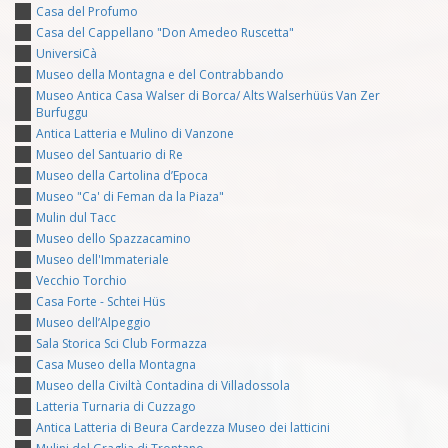
Casa del Profumo
Casa del Cappellano "Don Amedeo Ruscetta"
UniversiCà
Museo della Montagna e del Contrabbando
Museo Antica Casa Walser di Borca/ Alts Walserhüüs Van Zer
Burfuggu
Antica Latteria e Mulino di Vanzone
Museo del Santuario di Re
Museo della Cartolina d’Epoca
Museo "Ca' di Feman da la Piaza"
Mulin dul Tacc
Museo dello Spazzacamino
Museo dell'Immateriale
Vecchio Torchio
Casa Forte - Schtei Hüs
Museo dell’Alpeggio
Sala Storica Sci Club Formazza
Casa Museo della Montagna
Museo della Civiltà Contadina di Villadossola
Latteria Turnaria di Cuzzago
Antica Latteria di Beura Cardezza Museo dei latticini