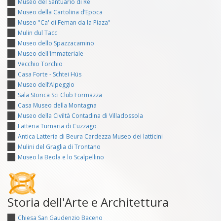
Museo del Santuario di Re
Museo della Cartolina d’Epoca
Museo "Ca' di Feman da la Piaza"
Mulin dul Tacc
Museo dello Spazzacamino
Museo dell'Immateriale
Vecchio Torchio
Casa Forte - Schtei Hüs
Museo dell’Alpeggio
Sala Storica Sci Club Formazza
Casa Museo della Montagna
Museo della Civiltà Contadina di Villadossola
Latteria Turnaria di Cuzzago
Antica Latteria di Beura Cardezza Museo dei latticini
Mulini del Graglia di Trontano
Museo la Beola e lo Scalpellino
Storia dell'Arte e Architettura
Chiesa San Gaudenzio Baceno