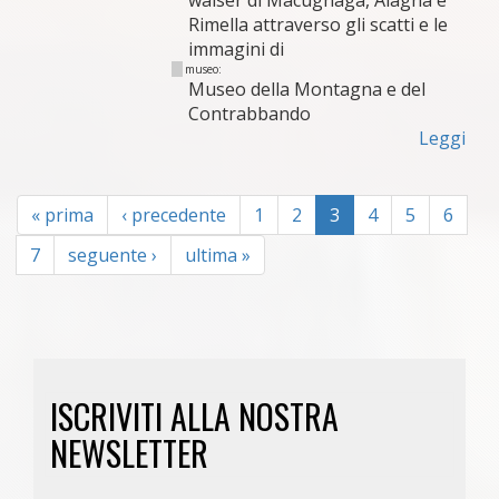
walser di Macugnaga, Alagna e
Rimella attraverso gli scatti e le
immagini di
museo:
Museo della Montagna e del
Contrabbando
Leggi
« prima
‹ precedente
1
2
3
4
5
6
7
seguente ›
ultima »
ISCRIVITI ALLA NOSTRA
NEWSLETTER