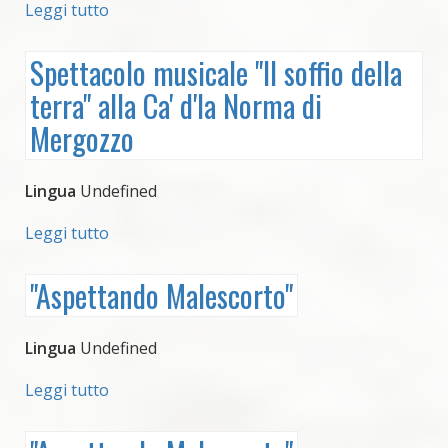
Leggi tutto
su
e
Approccio
di
alla
Spettacolo musicale "Il soffio della
Ornavasso
musica
terra" alla Ca' d'la Norma di
per
bambini
Mergozzo
"Malescorto
feat.
Pirates
Lingua
Undefined
of
rock"
Leggi tutto
su
Spettacolo
musicale
"Aspettando Malescorto"
"Il
soffio
della
Lingua
Undefined
terra"
alla
Leggi tutto
su
Ca'
"Aspettando
d'la
Malescorto"