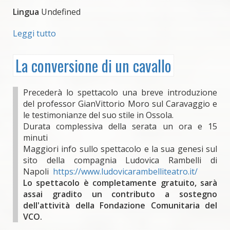
con
Lingua
Undefined
Gianluca
Folì
Leggi tutto
su
Nuovo
allestimento
La conversione di un cavallo
funivia
di
Goglio
Precederà lo spettacolo una breve introduzione
del professor GianVittorio Moro sul Caravaggio e
le testimonianze del suo stile in Ossola.
Durata complessiva della serata un ora e 15
minuti
Maggiori info sullo spettacolo e la sua genesi sul
sito della compagnia Ludovica Rambelli di
Napoli
https://www.ludovicarambelliteatro.it/
Lo spettacolo è completamente gratuito, sarà
assai gradito un contributo a sostegno
dell'attività della Fondazione Comunitaria del
VCO.