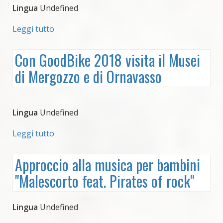
Lingua
Undefined
Leggi tutto
su
La
conversione
Con GoodBike 2018 visita il Musei
di
di Mergozzo e di Ornavasso
un
cavallo
Lingua
Undefined
Leggi tutto
su
Con
GoodBike
Approccio alla musica per bambini
2018
"Malescorto feat. Pirates of rock"
visita
il
Musei
Lingua
Undefined
di
Mergozzo