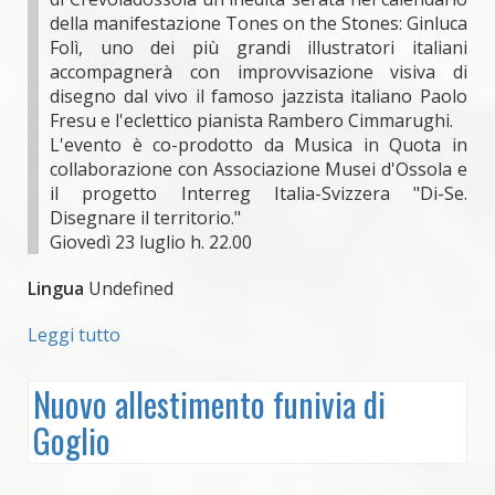
della manifestazione Tones on the Stones: Ginluca
Folì, uno dei più grandi illustratori italiani
accompagnerà con improvvisazione visiva di
disegno dal vivo il famoso jazzista italiano Paolo
Fresu e l'eclettico pianista Rambero Cimmarughi.
L'evento è co-prodotto da Musica in Quota in
collaborazione con Associazione Musei d'Ossola e
il progetto Interreg Italia-Svizzera "Di-Se.
Disegnare il territorio."
Giovedì 23 luglio h. 22.00
Lingua
Undefined
Leggi tutto
su
Duo
Paolo
Nuovo allestimento funivia di
Fresu
Goglio
e
Ramberto
Cimmarughi