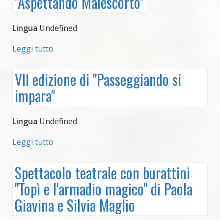
"Aspettando Malescorto"
Norma
di
Mergozzo
Lingua
Undefined
Leggi tutto
su
"Aspettando
Malescorto"
VII edizione di "Passeggiando si
impara"
Lingua
Undefined
Leggi tutto
su
VII
edizione
Spettacolo teatrale con burattini
di
"Topì e l'armadio magico" di Paola
"Passeggiando
si
Giavina e Silvia Maglio
impara"