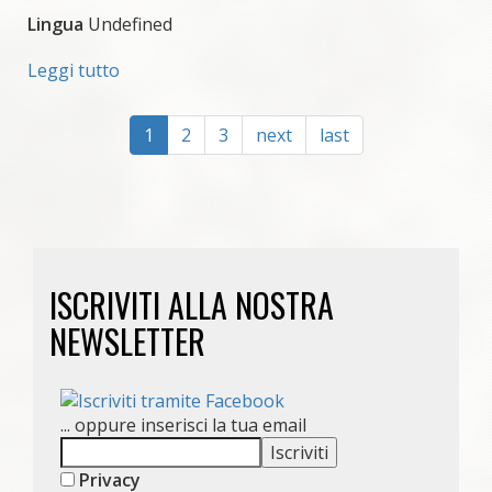
Lingua
Undefined
Leggi tutto
su
Spettacolo
teatrale
1
2
3
next
last
con
burattini
"Topì
e
l'armadio
magico"
di
ISCRIVITI ALLA NOSTRA
Paola
NEWSLETTER
Giavina
e
Silvia
Maglio
... oppure inserisci la tua email
Privacy