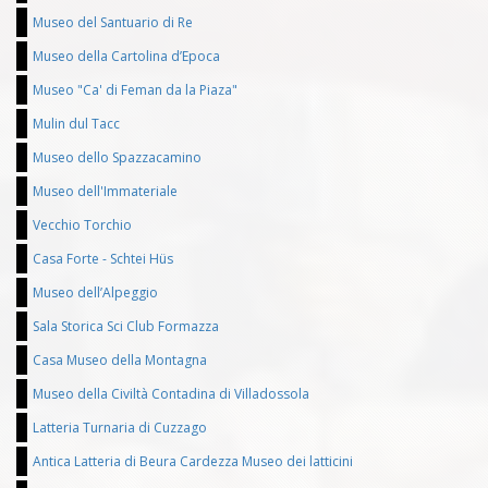
Museo del Santuario di Re
Museo della Cartolina d’Epoca
Museo "Ca' di Feman da la Piaza"
Mulin dul Tacc
Museo dello Spazzacamino
Museo dell'Immateriale
Vecchio Torchio
Casa Forte - Schtei Hüs
Museo dell’Alpeggio
Sala Storica Sci Club Formazza
Casa Museo della Montagna
Museo della Civiltà Contadina di Villadossola
Latteria Turnaria di Cuzzago
Antica Latteria di Beura Cardezza Museo dei latticini