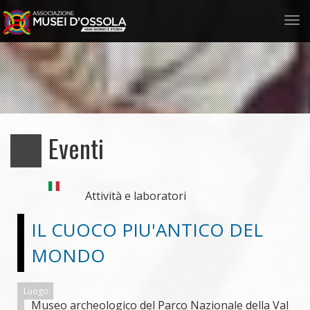
Tog
nav
Salta
al
contenuto
principale
Eventi
Attività e laboratori
Italiano
IL CUOCO PIU'ANTICO DEL
MONDO
Luogo:
Museo archeologico del Parco Nazionale della Val