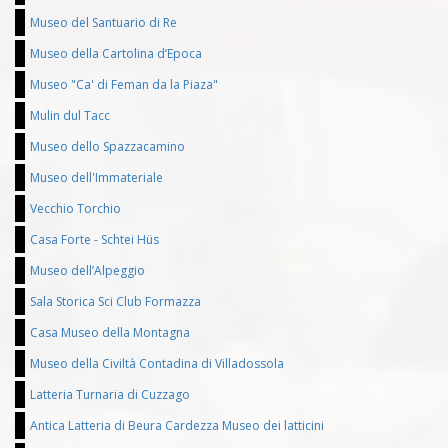
Museo del Santuario di Re
Museo della Cartolina d’Epoca
Museo "Ca' di Feman da la Piaza"
Mulin dul Tacc
Museo dello Spazzacamino
Museo dell'Immateriale
Vecchio Torchio
Casa Forte - Schtei Hüs
Museo dell’Alpeggio
Sala Storica Sci Club Formazza
Casa Museo della Montagna
Museo della Civiltà Contadina di Villadossola
Latteria Turnaria di Cuzzago
Antica Latteria di Beura Cardezza Museo dei latticini