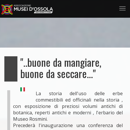
Tog
nav
Salta
al
contenuto
principale
"..buone da mangiare,
buone da seccare..."
La storia dell'uso delle erbe
Italiano
commestibili ed officinali nella storia ,
con esposizione di preziosi volumi antichi di
botanica, reperti antichi e moderni , l'erbario del
Museo Rosmini.
Precederà l'inaugurazione una conferenza del