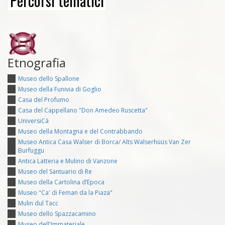
Percorsi tematici
Etnografia
Museo dello Spallone
Museo della Funivia di Goglio
Casa del Profumo
Casa del Cappellano "Don Amedeo Ruscetta"
UniversiCà
Museo della Montagna e del Contrabbando
Museo Antica Casa Walser di Borca/ Alts Walserhüüs Van Zer
Burfuggu
Antica Latteria e Mulino di Vanzone
Museo del Santuario di Re
Museo della Cartolina d’Epoca
Museo "Ca' di Feman da la Piaza"
Mulin dul Tacc
Museo dello Spazzacamino
Museo dell'Immateriale