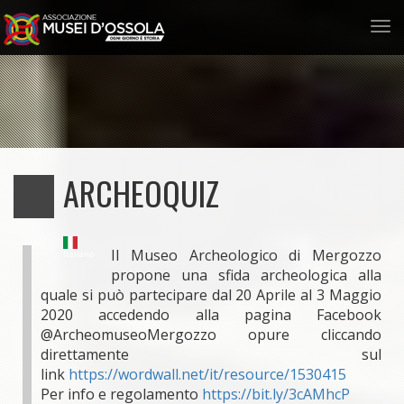
Tog
nav
Salta
al
contenuto
principale
ARCHEOQUIZ
Il Museo Archeologico di Mergozzo
Italiano
propone una sfida archeologica alla
quale si può partecipare dal 20 Aprile al 3 Maggio
2020 accedendo alla pagina Facebook
@ArcheomuseoMergozzo opure cliccando
direttamente sul
link
https://wordwall.net/it/resource/1530415
Per info e regolamento
https://bit.ly/3cAMhcP