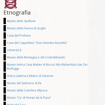
Etnografia
Museo dello Spallone
Museo della Funivia di Goglio
Casa del Profumo
Casa del Cappellano "Don Amedeo Ruscetta"
UniversiCà
Museo della Montagna e del Contrabbando
Museo Antica Casa Walser di Borca/ Alts Walserhüüs Van Zer
Burfuggu
Antica Latteria e Mulino di Vanzone
Museo del Santuario di Re
Museo della Cartolina d’Epoca
Museo "Ca' di Feman da la Piaza"
Mulin dul Tacc