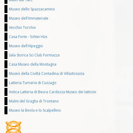
Museo dello Spazzacamino
Museo dell'Immateriale
Vecchio Torchio
Casa Forte - Schtei Hüs
Museo dell’Alpeggio
Sala Storica Sci Club Formazza
Casa Museo della Montagna
Museo della Civiltà Contadina di Villadossola
Latteria Turnaria di Cuzzago
Antica Latteria di Beura Cardezza Museo dei latticini
Mulini del Graglia di Trontano
Museo la Beola e lo Scalpellino