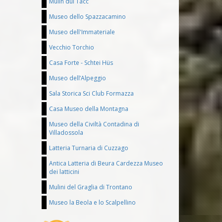
Mulin dul Tacc
Museo dello Spazzacamino
Museo dell'Immateriale
Vecchio Torchio
Casa Forte - Schtei Hüs
Museo dell’Alpeggio
Sala Storica Sci Club Formazza
Casa Museo della Montagna
Museo della Civiltà Contadina di
Villadossola
Latteria Turnaria di Cuzzago
Antica Latteria di Beura Cardezza Museo
dei latticini
Mulini del Graglia di Trontano
Museo la Beola e lo Scalpellino