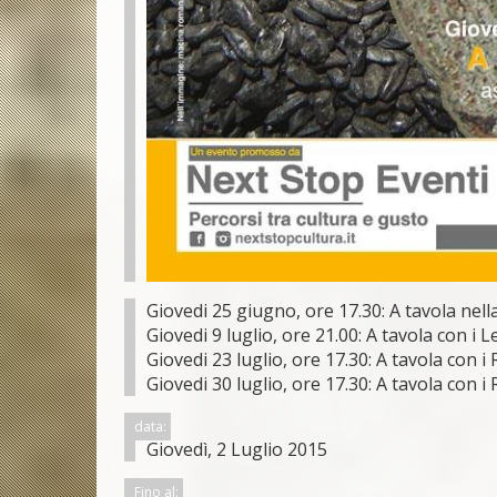
Giovedi 25 giugno, ore 17.30: A tavola nell
Giovedi 9 luglio, ore 21.00: A tavola con i 
Giovedi 23 luglio, ore 17.30: A tavola con i
Giovedi 30 luglio, ore 17.30: A tavola con i 
data:
Giovedì, 2 Luglio 2015
Fino al: