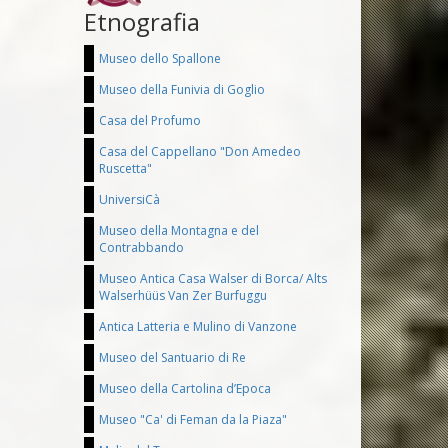
Etnografia
Museo dello Spallone
Museo della Funivia di Goglio
Casa del Profumo
Casa del Cappellano "Don Amedeo
Ruscetta"
UniversiCà
Museo della Montagna e del
Contrabbando
Museo Antica Casa Walser di Borca/ Alts
Walserhüüs Van Zer Burfuggu
Antica Latteria e Mulino di Vanzone
Museo del Santuario di Re
Museo della Cartolina d’Epoca
Museo "Ca' di Feman da la Piaza"