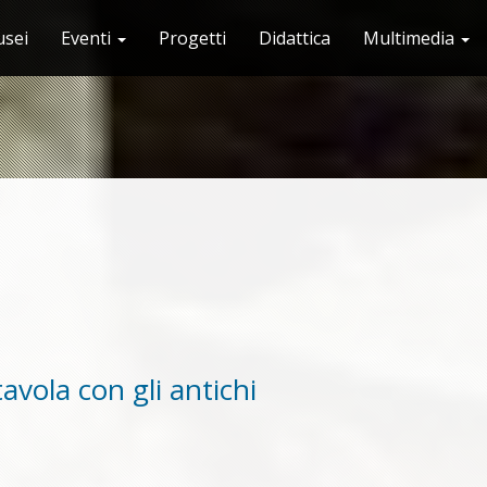
sei
Eventi
Progetti
Didattica
Multimedia
avola con gli antichi