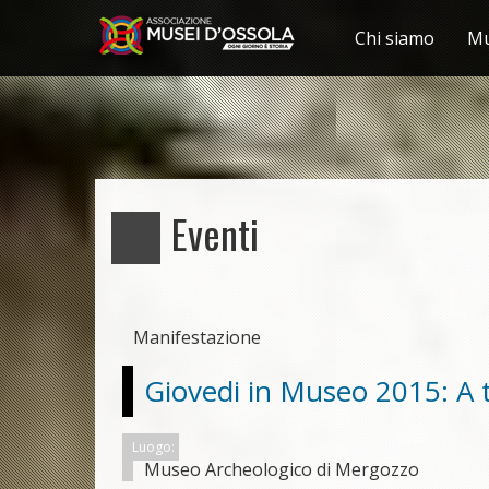
Chi siamo
Mu
Salta
al
contenuto
principale
Eventi
Manifestazione
Giovedi in Museo 2015: A t
Luogo:
Museo Archeologico di Mergozzo