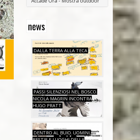
Accade Ora - Mostra outdoor
news
SAB, 26/07/2025
DALLA TERRA ALLA TECA
SAB, 16/11/2024
PASSI SILENZIOSI NEL BOSCO.
NICOLA MAGRIN INCONTRA
HUGO PRATT
SAB, 05/08/2023
DENTRO AL BUIO. UOMINI,
BESTIE E LUOGHI DELLA