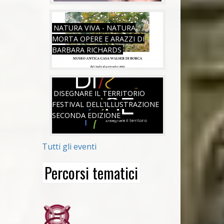
VEN, 01/07/2022
NATURA VIVA - NATURA
MORTA OPERE E ARAZZI DI
BARBARA RICHARDS
SAB, 18/06/2022
DISEGNARE IL TERRITORIO
FESTIVAL DELL’ILLUSTRAZIONE
SECONDA EDIZIONE
Tutti gli eventi
Percorsi tematici