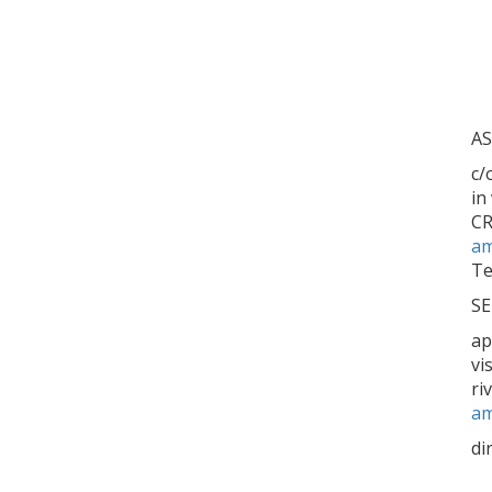
AS
c/
in
C
am
Te
SE
ap
vi
ri
am
di