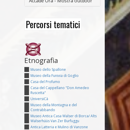
Accade Ora - Mostra outdoor
Percorsi tematici
Etnografia
Museo dello Spallone
Museo della Funivia di Goglio
Casa del Profumo
Casa del Cappellano "Don Amedeo
Ruscetta"
UniversiCà
Museo della Montagna e del
Contrabbando
Museo Antica Casa Walser di Borca/ Alts
Walserhüüs Van Zer Burfuggu
Antica Latteria e Mulino di Vanzone