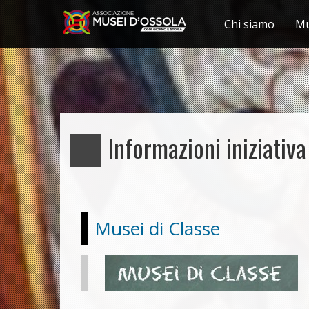
Chi siamo
Mu
Salta
al
contenuto
principale
Informazioni iniziativa
Musei di Classe