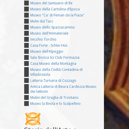
Museo del Santuario di Re
Museo della Cartolina d’Epoca
Museo "Ca' di Feman da la Piaza"
Mulin dul Tacc
Museo dello Spazzacamino
Museo dell'Immateriale
Vecchio Torchio
Casa Forte - Schtei Hüs
Museo dell’Alpeggio
Sala Storica Sci Club Formazza
Casa Museo della Montagna
Museo della Civiltà Contadina di
Villadossola
Latteria Turnaria di Cuzzago
Antica Latteria di Beura Cardezza Museo
dei latticini
Mulini del Graglia di Trontano
Museo la Beola e lo Scalpellino