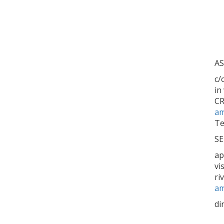
AS
c/
in
C
am
Te
SE
ap
vi
ri
am
di