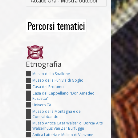
Accade Ora - Mostra outdoor
Percorsi tematici
Etnografia
Museo dello Spallone
Museo della Funivia di Goglio
Casa del Profumo
Casa del Cappellano "Don Amedeo
Ruscetta"
UniversiCà
Museo della Montagna e del
Contrabbando
Museo Antica Casa Walser di Borca/ Alts
Walserhüüs Van Zer Burfuggu
Antica Latteria e Mulino di Vanzone