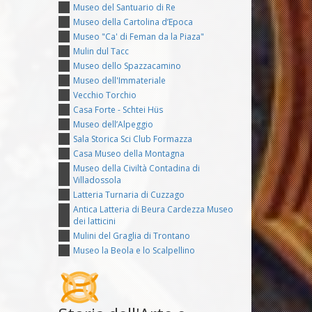
Museo del Santuario di Re
Museo della Cartolina d’Epoca
Museo "Ca' di Feman da la Piaza"
Mulin dul Tacc
Museo dello Spazzacamino
Museo dell'Immateriale
Vecchio Torchio
Casa Forte - Schtei Hüs
Museo dell’Alpeggio
Sala Storica Sci Club Formazza
Casa Museo della Montagna
Museo della Civiltà Contadina di
Villadossola
Latteria Turnaria di Cuzzago
Antica Latteria di Beura Cardezza Museo
dei latticini
Mulini del Graglia di Trontano
Museo la Beola e lo Scalpellino