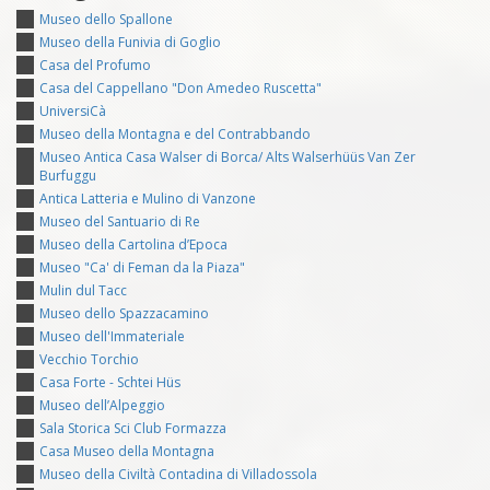
Museo dello Spallone
Museo della Funivia di Goglio
Casa del Profumo
Casa del Cappellano "Don Amedeo Ruscetta"
UniversiCà
Museo della Montagna e del Contrabbando
Museo Antica Casa Walser di Borca/ Alts Walserhüüs Van Zer
Burfuggu
Antica Latteria e Mulino di Vanzone
Museo del Santuario di Re
Museo della Cartolina d’Epoca
Museo "Ca' di Feman da la Piaza"
Mulin dul Tacc
Museo dello Spazzacamino
Museo dell'Immateriale
Vecchio Torchio
Casa Forte - Schtei Hüs
Museo dell’Alpeggio
Sala Storica Sci Club Formazza
Casa Museo della Montagna
Museo della Civiltà Contadina di Villadossola