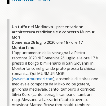
Un tuffo nel Medioevo - presentazione
architettura tradizionale e concerto Murmur
Mori
Domenica 26 luglio 2020 ore 16 - ore 17
Montorfano
L’appuntamento della rassegna La Pietra
racconta 2020 di Domenica 26 luglio alle ore 17 è
presso il borgo bimillenario di San Giovanni in
Montorfano, nel grande prato presso la chiesa
romanica. Qui MURMUR MORI
(
www.murmurmori.com
), ensemble di ispirazione
medievale composta da Mirko Volpe (cetera,
ghironda medievale, canto, tamburo a cornice);
Silvia Kuro (canto, sonagli, campane, tamburi,
riqq); Alessandra Lazzarini (flauto traverso,
ottavino); Matteo Brusa (bouzouki, tamburo,