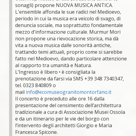
sonagli) propone NUOVA MUSICA ANTICA.
L'ensemble affonda le sue radici nel Medioevo,
periodo in cui la musica era veicolo di svago, di
denuncia sociale, ma soprattutto fondamentale
mezzo d'informazione culturale. Murmur Mori
non propone una rievocazione storica, ma dà
vita a nuova musica dalle sonorità antiche,
trattando temi attuali, proprio come si sarebbe
fatto nel Medioevo, dando particolare attenzione
al rapporto tra umanità e Natura.
L’Ingresso è libero • è consigliata la
prenotazione da farsi via SMS +39 348 7340347,
tel. 0323 840809 o
mail
info@ecomuseogranitomontorfano.it
Il concerto è preceduto alle ore 16 dalla
presentazione del censimento dell’architettura
tradizionale a cura di Associazione Musei Ossola
e da un itinerario per le vie del borgo con
l’intervento degli architetti Giorgio e Maria
Francesca Spicone.