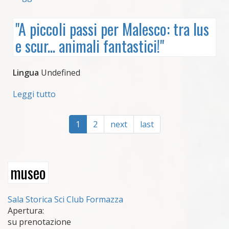
giovanissimi
Laboratorio
per
"A piccoli passi per Malesco: tra lus
bambini
e scur... animali fantastici!"
"Curioso
di
natura"
Lingua
Undefined
Leggi tutto
su
"A
piccoli
1
2
next
last
passi
per
Malesco:
tra
museo
lus
e
scur...
Sala Storica Sci Club Formazza
animali
Apertura:
fantastici!"
su prenotazione