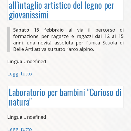
all'intaglio artistico del legno per
di
disegno
giovanissimi
"Tante
storie
per
Sabato 15 febbraio
al via il percorso di
il
formazione per ragazze e ragazzi
dai 12 ai 15
nostro
anni
: una novità assoluta per l’unica Scuola di
Ciapadrò"
Belle Arti attiva su tutto l’arco alpino.
Lingua
Undefined
Leggi tutto
su
Lezioni
di
Laboratorio per bambini "Curioso di
avvicinamento
natura"
all'intaglio
artistico
del
Lingua
Undefined
legno
per
Leggi tutto
su