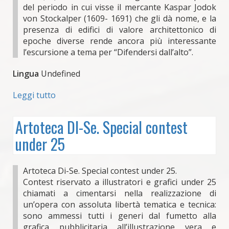
del periodo in cui visse il mercante Kaspar Jodok
von Stockalper (1609- 1691) che gli dà nome, e la
presenza di edifici di valore architettonico di
epoche diverse rende ancora più interessante
l’escursione a tema per “Difendersi dall’alto”.
Lingua
Undefined
Leggi tutto
su
Escursione
guidata
Artoteca DI-Se. Special contest
"Difendersi
under 25
dall'alto
-
Stockalperweg"
Artoteca Di-Se. Special contest under 25.
Contest riservato a illustratori e grafici under 25
chiamati a cimentarsi nella realizzazione di
un’opera con assoluta libertà tematica e tecnica:
sono ammessi tutti i generi dal fumetto alla
grafica pubblicitaria all’illustrazione vera e