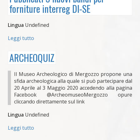
forniture interreg DI-SE
bandi
nell'ambito
del
Lingua
Undefined
progetto
DI-
Leggi tutto
su
SE
Pubblicati
3
ARCHEOQUIZ
nuovi
bandi
per
Il Museo Archeologico di Mergozzo propone una
forniture
sfida archeologica alla quale si può partecipare dal
interreg
20 Aprile al 3 Maggio 2020 accedendo alla pagina
DI-
Facebook @ArcheomuseoMergozzo opure
SE
cliccando direttamente sul link
Lingua
Undefined
Leggi tutto
su
ARCHEOQUIZ