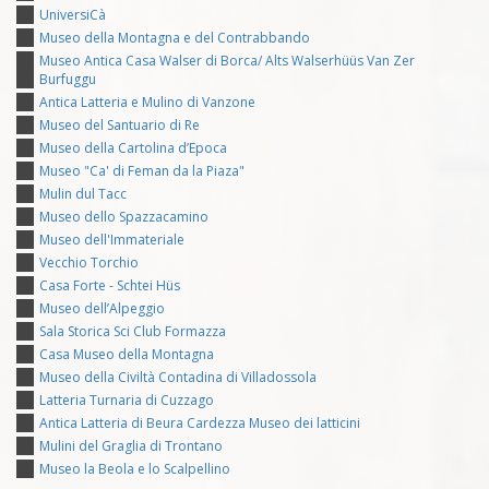
UniversiCà
Museo della Montagna e del Contrabbando
Museo Antica Casa Walser di Borca/ Alts Walserhüüs Van Zer
Burfuggu
Antica Latteria e Mulino di Vanzone
Museo del Santuario di Re
Museo della Cartolina d’Epoca
Museo "Ca' di Feman da la Piaza"
Mulin dul Tacc
Museo dello Spazzacamino
Museo dell'Immateriale
Vecchio Torchio
Casa Forte - Schtei Hüs
Museo dell’Alpeggio
Sala Storica Sci Club Formazza
Casa Museo della Montagna
Museo della Civiltà Contadina di Villadossola
Latteria Turnaria di Cuzzago
Antica Latteria di Beura Cardezza Museo dei latticini
Mulini del Graglia di Trontano
Museo la Beola e lo Scalpellino