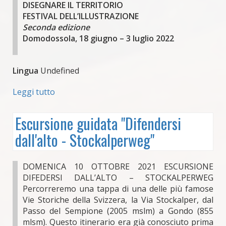
DISEGNARE IL TERRITORIO
FESTIVAL DELL’ILLUSTRAZIONE
Seconda edizione
Domodossola, 18 giugno – 3 luglio 2022
Lingua
Undefined
Leggi tutto
su
DISEGNARE
IL
Escursione guidata "Difendersi
TERRITORIO
dall'alto - Stockalperweg"
FESTIVAL
DELL’ILLUSTRAZIONE
Seconda
DOMENICA 10 OTTOBRE 2021 ESCURSIONE
edizione
DIFEDERSI DALL’ALTO – STOCKALPERWEG
Percorreremo una tappa di una delle più famose
Vie Storiche della Svizzera, la Via Stockalper, dal
Passo del Sempione (2005 mslm) a Gondo (855
mlsm). Questo itinerario era già conosciuto prima