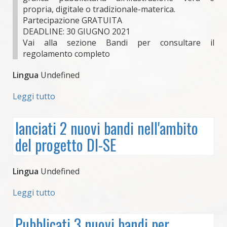
propria, digitale o tradizionale-materica.
Partecipazione GRATUITA
DEADLINE: 30 GIUGNO 2021
Vai alla sezione Bandi per consultare il
regolamento completo
Lingua
Undefined
Leggi tutto
su
Artoteca
DI-
lanciati 2 nuovi bandi nell'ambito
Se.
del progetto DI-SE
Special
contest
under
Lingua
Undefined
25
Leggi tutto
su
lanciati
2
Pubblicati 3 nuovi bandi per
nuovi