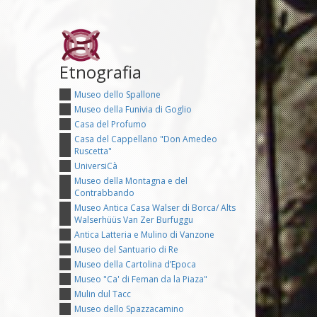
Etnografia
Museo dello Spallone
Museo della Funivia di Goglio
Casa del Profumo
Casa del Cappellano "Don Amedeo
Ruscetta"
UniversiCà
Museo della Montagna e del
Contrabbando
Museo Antica Casa Walser di Borca/ Alts
Walserhüüs Van Zer Burfuggu
Antica Latteria e Mulino di Vanzone
Museo del Santuario di Re
Museo della Cartolina d’Epoca
Museo "Ca' di Feman da la Piaza"
Mulin dul Tacc
Museo dello Spazzacamino