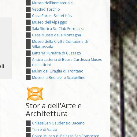
Museo dell'Immateriale
Vecchio Torchio
Casa Forte - Schtei Hüs
Museo dell’Alpeggio
Sala Storica Sci Club Formazza
Casa Museo della Montagna
Museo della Civiltà Contadina di
Villadossola
Latteria Turnaria di Cuzzago
Antica Latteria di Beura Cardezza Museo
dei latticini
li
Mulini del Graglia di Trontano
Museo la Beola e lo Scalpellino
Storia dell'Arte e
Architettura
Chiesa San Gaudenzio Baceno
Torre di Varzo
Civico Museo di Palazzo San Francesco