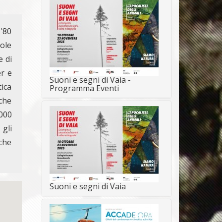
 '80
ole
e di
er e
Suoni e segni di Vaia -
ica
Programma Eventi
nche
.000
 gli
che
Suoni e segni di Vaia