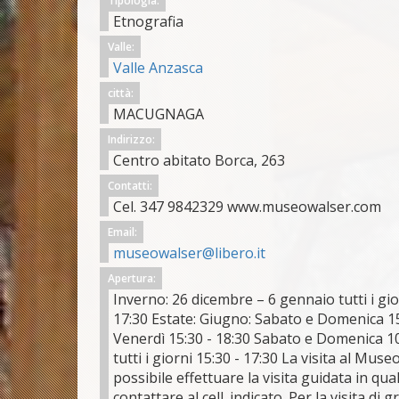
Tipologia:
Etnografia
Valle:
Valle Anzasca
città:
MACUGNAGA
Indirizzo:
Centro abitato Borca, 263
Contatti:
Cel. 347 9842329 www.museowalser.com
Email:
museowalser@libero.it
Apertura:
Inverno: 26 dicembre – 6 gennaio tutti i gi
17:30 Estate: Giugno: Sabato e Domenica 15:3
Venerdì 15:30 - 18:30 Sabato e Domenica 10:
tutti i giorni 15:30 - 17:30 La visita al Muse
possibile effettuare la visita guidata in qua
contattare al cell. indicato. Per la visita di