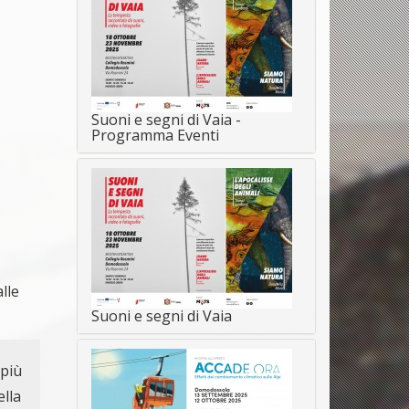
Suoni e segni di Vaia -
Programma Eventi
alle
Suoni e segni di Vaia
più
ella