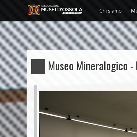
Chi siamo
Mu
Salta
al
contenuto
principale
Museo Mineralogico -