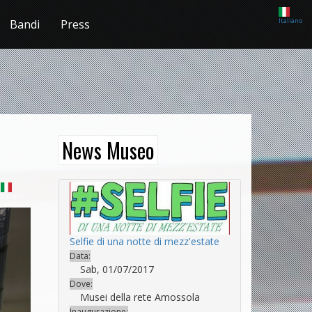
Italiano
Bandi
Press
News Museo
Italiano
Selfie di una notte di mezz'estate
Data:
Sab, 01/07/2017
Dove:
Musei della rete Amossola
Inaugurazione: