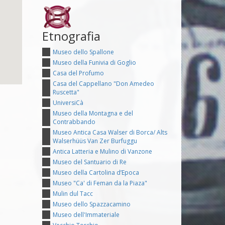
Etnografia
Museo dello Spallone
Museo della Funivia di Goglio
Casa del Profumo
Casa del Cappellano "Don Amedeo
Ruscetta"
UniversiCà
Museo della Montagna e del
Contrabbando
Museo Antica Casa Walser di Borca/ Alts
Walserhüüs Van Zer Burfuggu
Antica Latteria e Mulino di Vanzone
Museo del Santuario di Re
Museo della Cartolina d’Epoca
Museo "Ca' di Feman da la Piaza"
Mulin dul Tacc
Museo dello Spazzacamino
Museo dell'Immateriale