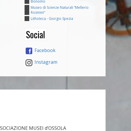
Bonomo
Museo di Scienze Naturali “Mellerio
Rosmini”
Lithoteca - Giorgio Spezia
Social
Facebook
Instagram
SOCIAZIONE MUSEI d’OSSOLA