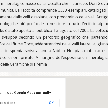
 mineralogico nasce dalla raccolta che il parroco, Don Giov
munità. La raccolta comprende 3333 esemplari, catalogati 
amente dalle valli ossolane, con predominio delle valli Antig
ologiche più profonde conosciute in tutto l’edificio alpino
le, è stato aperto al pubblico il 3 agosto del 2002. La collez
 si sviluppa secondo un percorso geografico che partendo
 del fiume Toce, addentrandosi nelle valli laterali e, giunt
de in sponda sinistra sino a Nibbio. Nel piano interrato 
 collezioni private. A margine dell’esposizione mineralogic
delle Ceramiche di Premia.
an't load Google Maps correctly.
OK
his website?