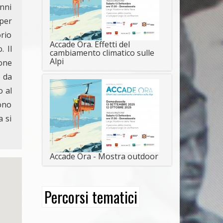
anni
per
orio
Accade Ora. Effetti del
. Il
cambiamento climatico sulle
Alpi
ione
 da
o al
sono
a si
Accade Ora - Mostra outdoor
Percorsi tematici