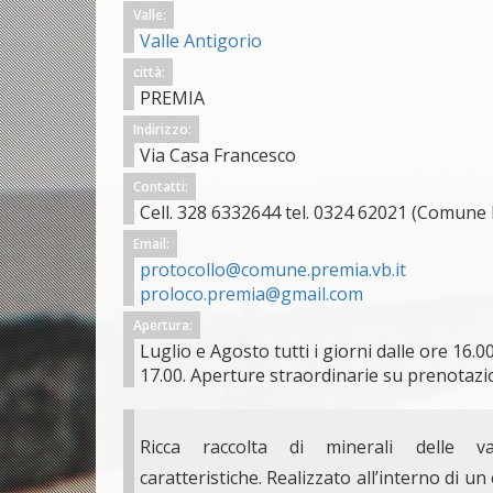
Valle:
Valle Antigorio
città:
PREMIA
Indirizzo:
Via Casa Francesco
Contatti:
Cell. 328 6332644 tel. 0324 62021 (Comune
Email:
protocollo@comune.premia.vb.it
proloco.premia@gmail.com
Apertura:
Luglio e Agosto tutti i giorni dalle ore 16.00
17.00. Aperture straordinarie su prenotazi
Ricca raccolta di minerali delle v
caratteristiche. Realizzato all’interno di un