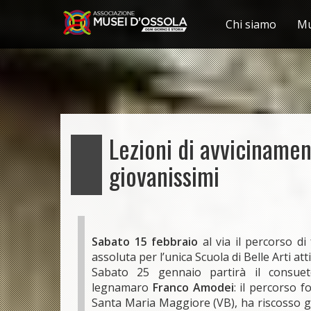
Chi siamo
Mu
Salta
al
contenuto
principale
Lezioni di avvicinament
giovanissimi
Sabato 15 febbraio
al via il percorso d
assoluta per l’unica Scuola di Belle Arti att
Sabato 25 gennaio partirà il consuet
legnamaro
Franco Amodei
: il percorso f
Santa Maria Maggiore (VB), ha riscosso g