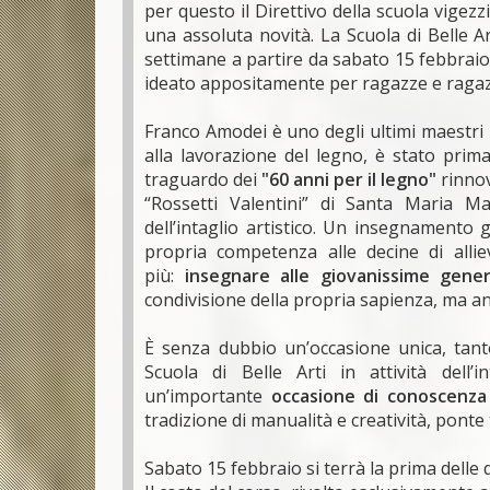
per questo il Direttivo della scuola vigez
una assoluta novità. La Scuola di Belle Ar
settimane a partire da sabato 15 febbraio 
ideato appositamente per ragazze e ragazzi
Franco Amodei è uno degli ultimi maestri 
alla lavorazione del legno, è stato prim
traguardo dei
"60 anni per il legno"
rinnov
“Rossetti Valentini” di Santa Maria Ma
dell’intaglio artistico. Un insegnament
propria competenza alle decine di alli
più:
insegnare alle giovanissime gener
condivisione della propria sapienza, ma a
È senza dubbio un’occasione unica, tanto
Scuola di Belle Arti in attività dell
un’importante
occasione di conoscenza
tradizione di manualità e creatività, pont
Sabato 15 febbraio si terrà la prima delle 