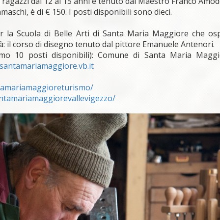
 a ragazzi dai 12 ai 15 anni e tenuto dal Maestro Franco Amod
maschi, è di € 150. I posti disponibili sono dieci.
er la Scuola di Belle Arti di Santa Maria Maggiore che osp
à: il corso di disegno tenuto dal pittore Emanuele Antenori.
imo 10 posti disponibili): Comune di Santa Maria Magg
antamariamaggiore.vb.it
tamariamaggioreturismo/
ntamariamaggiorevallevigezzo/