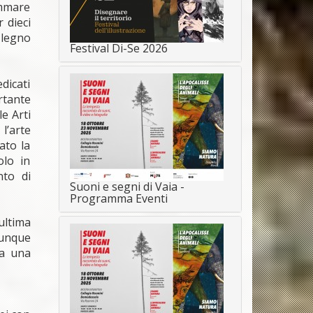
ammare
 dieci
 legno
Festival Di-Se 2026
dicati
rtante
e Arti
l’arte
ato la
olo in
nto di
Suoni e segni di Vaia -
Programma Eventi
ultima
dunque
va una