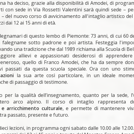
zina ha deciso, grazie alla disponibilità di Amodei, di progr
ti con sede in Via Rossetti Valentini sarà quindi sede – per
– del nuovo corso di avvicinamento all'intaglio artistico del
 dai 12 ai 15 anni di età.
legnamari di questo lembo di Piemonte: 73 anni, di cui 60 de
a falegname sotto padrone e poi artista. Festeggia l'impo
ando una tradizione che dal 1989 richiama alla Scuola di Bell
ggiore allievi e appassionati desiderosi di apprendere 
o generoso, quello di Franco Amodei, che ha da sempre don
evi passati da questa scuola speciale. Ora con uno stim
azioni
la sua arte così particolare, in un ideale mome
nche di passaggio di testimone.
 per la qualità dell’insegnamento, quanto per la sede, l’
’intero arco alpino. Il corso di intaglio rappresenta 
 e arricchimento culturale
, e permette di mantenere vi
e tra passato, presente e futuro.
dieci lezioni, in programma ogni sabato dalle 10.00 alle 12.00.