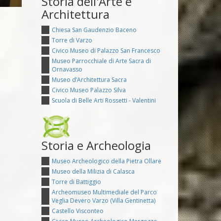
Storia dell'Arte e
Architettura
Chiesa San Gaudenzio Baceno
Torre di Varzo
Civico Museo di Palazzo San Francesco
Museo Parrocchiale di Arte Sacra di
Ornavasso
Museo d’Architettura Sacra
Civico Museo Palazzo Silva
Scuola di Belle Arti Rossetti - Valentini
Storia e Archeologia
Museo Archeologico della Pietra Ollare
Museo della Milizia di Calasca
Torre di Battiggio
Archeomuseo Multimediale del Parco
Veglia Devero Varzo (Villa Gentinetta)
Castello Visconteo