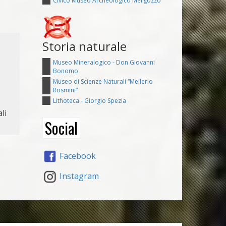
Civico Museo Archeologico Mergozzo
Storia naturale
Museo Mineralogico - Don Giovanni
Bonomo
Museo di Scienze Naturali “Mellerio
Rosmini”
Lithoteca - Giorgio Spezia
li
Social
Facebook
Instagram