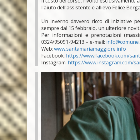
Il costo del corso, rivolto esclusivamente
l'aiuto dell'assistente e allievo Felice Berga
Un inverno davvero ricco di iniziative p
sempre dal 15 febbraio, un'ulteriore novit
Per informazioni e prenotazioni (mass
0324/95091-94213 – e-mail:
info@comune.s
Web:
www.santamariamaggiore.info
Facebook:
https://www.facebook.com/san
Instagram:
https://www.instagram.com/sa