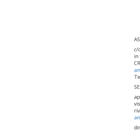
AS
c/
in
C
am
Te
SE
ap
vi
ri
am
di