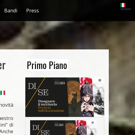
Italiano
Bandi
Press
er
Primo Piano
Italiano
novità
aestro
ini" di
 Anche