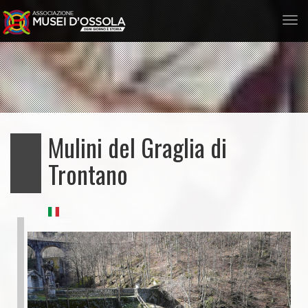
Tog
nav
Salta
al
contenuto
principale
Mulini del Graglia di
Trontano
Italiano