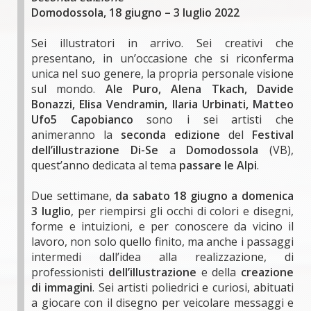
Domodossola, 18 giugno – 3 luglio 2022
Sei illustratori in arrivo. Sei creativi che
presentano, in un’occasione che si riconferma
unica nel suo genere, la propria personale visione
sul mondo.
Ale Puro, Alena Tkach, Davide
Bonazzi, Elisa Vendramin, Ilaria Urbinati, Matteo
Ufo5 Capobianco
sono i sei artisti che
animeranno la
seconda edizione
del
Festival
dell’illustrazione Di-Se
a
Domodossola
(VB),
quest’anno dedicata al tema
passare le Alpi
.
Due settimane,
da sabato 18 giugno a domenica
3 luglio
, per riempirsi gli occhi di colori e disegni,
forme e intuizioni, e per conoscere da vicino il
lavoro, non solo quello finito, ma anche i passaggi
intermedi dall’idea alla realizzazione, di
professionisti
dell’illustrazione
e della
creazione
di immagini
. Sei artisti poliedrici e curiosi, abituati
a giocare con il disegno per veicolare messaggi e