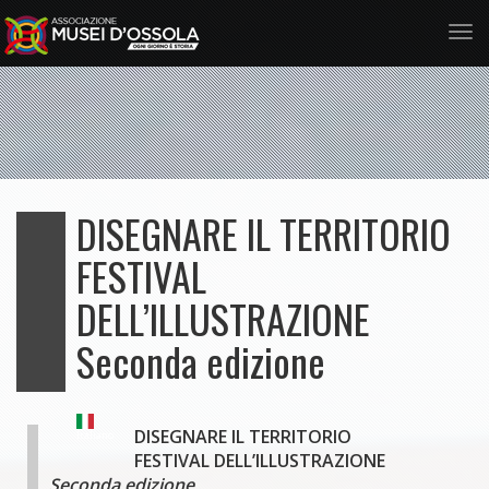
Tog
nav
Salta
al
contenuto
principale
DISEGNARE IL TERRITORIO
FESTIVAL
DELL’ILLUSTRAZIONE
Seconda edizione
DISEGNARE IL TERRITORIO
Italiano
FESTIVAL DELL’ILLUSTRAZIONE
Seconda edizione