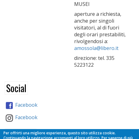
MUSEI
aperture a richiesta,
anche per singoli
visitatori, al di fuori
degli orari prestabiliti,
rivolgendosi a:
amossola@libero.it
direzione: tel. 335
5223122
Social
Facebook
Facebook
Partners
Per offrirti una migliore esperienza, questo sito utilizza cookie.
Continuando la navigazione acconsenti al loro utilizzo. Per saperne di più