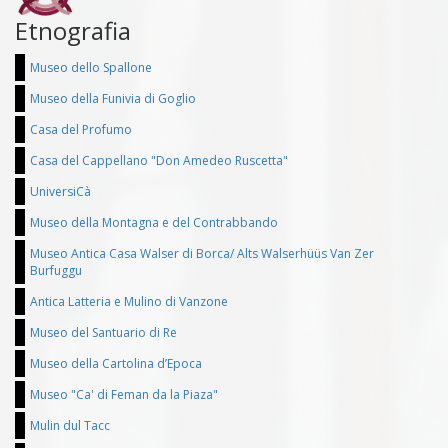
Etnografia
Museo dello Spallone
Museo della Funivia di Goglio
Casa del Profumo
Casa del Cappellano "Don Amedeo Ruscetta"
UniversiCà
Museo della Montagna e del Contrabbando
Museo Antica Casa Walser di Borca/ Alts Walserhüüs Van Zer
Burfuggu
Antica Latteria e Mulino di Vanzone
Museo del Santuario di Re
Museo della Cartolina d’Epoca
Museo "Ca' di Feman da la Piaza"
Mulin dul Tacc