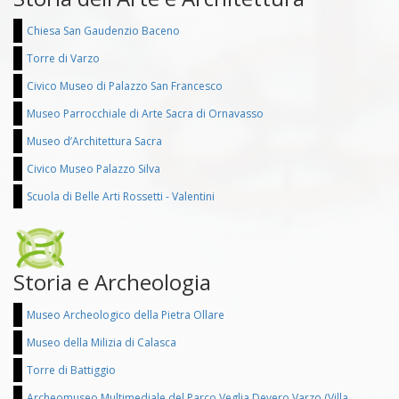
Chiesa San Gaudenzio Baceno
Torre di Varzo
Civico Museo di Palazzo San Francesco
Museo Parrocchiale di Arte Sacra di Ornavasso
Museo d’Architettura Sacra
Civico Museo Palazzo Silva
Scuola di Belle Arti Rossetti - Valentini
Storia e Archeologia
Museo Archeologico della Pietra Ollare
Museo della Milizia di Calasca
Torre di Battiggio
Archeomuseo Multimediale del Parco Veglia Devero Varzo (Villa