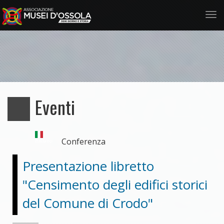
Tog
nav
Salta
al
contenuto
principale
Eventi
Conferenza
Italiano
Presentazione libretto
"Censimento degli edifici storici
del Comune di Crodo"