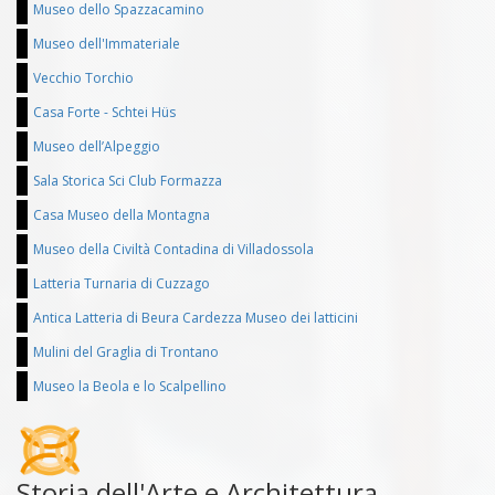
Museo dello Spazzacamino
Museo dell'Immateriale
Vecchio Torchio
Casa Forte - Schtei Hüs
Museo dell’Alpeggio
Sala Storica Sci Club Formazza
Casa Museo della Montagna
Museo della Civiltà Contadina di Villadossola
Latteria Turnaria di Cuzzago
Antica Latteria di Beura Cardezza Museo dei latticini
Mulini del Graglia di Trontano
Museo la Beola e lo Scalpellino
Storia dell'Arte e Architettura