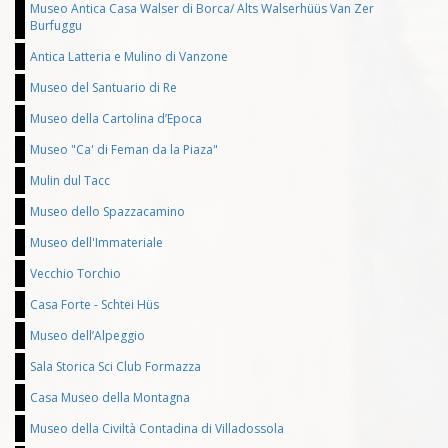
Museo Antica Casa Walser di Borca/ Alts Walserhüüs Van Zer
Burfuggu
Antica Latteria e Mulino di Vanzone
Museo del Santuario di Re
Museo della Cartolina d’Epoca
Museo "Ca' di Feman da la Piaza"
Mulin dul Tacc
Museo dello Spazzacamino
Museo dell'Immateriale
Vecchio Torchio
Casa Forte - Schtei Hüs
Museo dell’Alpeggio
Sala Storica Sci Club Formazza
Casa Museo della Montagna
Museo della Civiltà Contadina di Villadossola