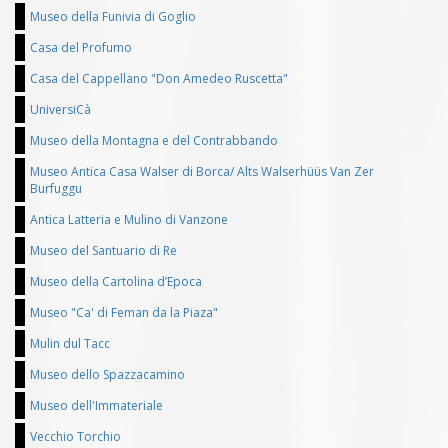
Museo della Funivia di Goglio
Casa del Profumo
Casa del Cappellano "Don Amedeo Ruscetta"
UniversiCà
Museo della Montagna e del Contrabbando
Museo Antica Casa Walser di Borca/ Alts Walserhüüs Van Zer
Burfuggu
Antica Latteria e Mulino di Vanzone
Museo del Santuario di Re
Museo della Cartolina d’Epoca
Museo "Ca' di Feman da la Piaza"
Mulin dul Tacc
Museo dello Spazzacamino
Museo dell'Immateriale
Vecchio Torchio