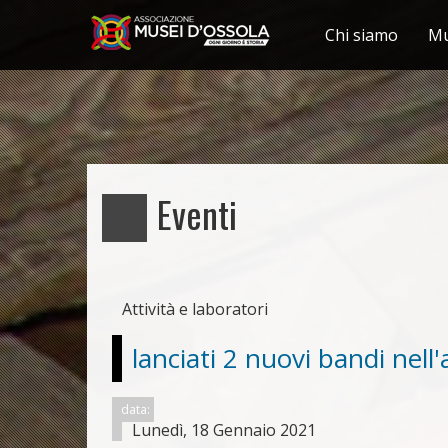
Chi siamo
Mu
Salta
al
contenuto
principale
Eventi
Attività e laboratori
lanciati 2 nuovi bandi nell
data:
Lunedì, 18 Gennaio 2021