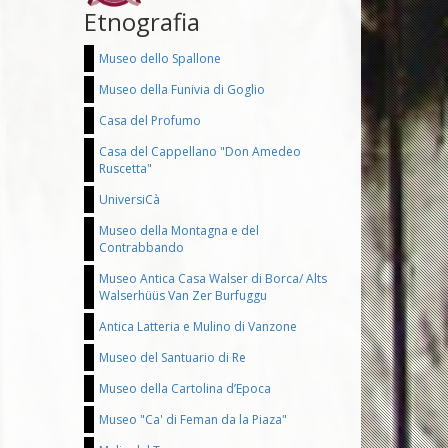
Etnografia
Museo dello Spallone
Museo della Funivia di Goglio
Casa del Profumo
Casa del Cappellano "Don Amedeo
Ruscetta"
UniversiCà
Museo della Montagna e del
Contrabbando
Museo Antica Casa Walser di Borca/ Alts
Walserhüüs Van Zer Burfuggu
Antica Latteria e Mulino di Vanzone
Museo del Santuario di Re
Museo della Cartolina d’Epoca
Museo "Ca' di Feman da la Piaza"