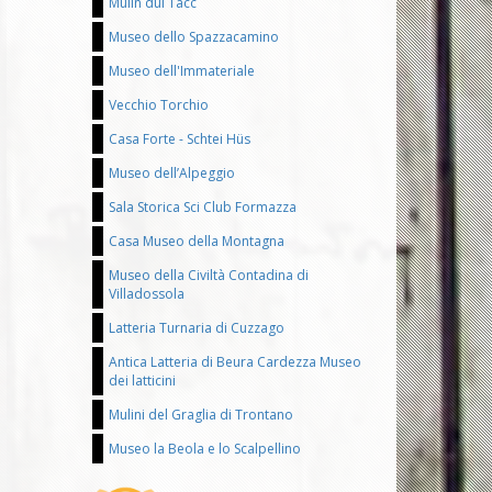
Mulin dul Tacc
Museo dello Spazzacamino
Museo dell'Immateriale
Vecchio Torchio
Casa Forte - Schtei Hüs
Museo dell’Alpeggio
Sala Storica Sci Club Formazza
Casa Museo della Montagna
Museo della Civiltà Contadina di
Villadossola
Latteria Turnaria di Cuzzago
Antica Latteria di Beura Cardezza Museo
dei latticini
Mulini del Graglia di Trontano
Museo la Beola e lo Scalpellino