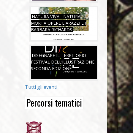
VEN, 01/07/2022
NATURA VIVA - NATURA
MORTA OPERE E ARAZZI DI
BARBARA RICHARDS
SAB, 18/06/2022
DISEGNARE IL TERRITORIO
FESTIVAL DELL’ILLUSTRAZIONE
SECONDA EDIZIONE
Tutti gli eventi
Percorsi tematici