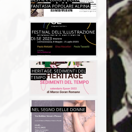
FANTASIA POPOLARE ALPINA
SAB, 06/05/2023
FESTIVAL DELL'ILLUSTRAZIONE
DI-SE 2023
MAR, 26/07/2022
HERITAGE. SEDIMENTI DEL
TEMPO
VEN, 15/07/2022
NEL SEGNO DELLE DONNE