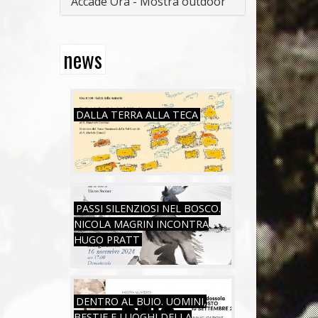
Accade Ora - Mostra outdoor
news
SAB, 26/07/2025
DALLA TERRA ALLA TECA
SAB, 16/11/2024
PASSI SILENZIOSI NEL BOSCO.
NICOLA MAGRIN INCONTRA
HUGO PRATT
SAB, 05/08/2023
DENTRO AL BUIO. UOMINI,
BESTIE E LUOGHI DELLA