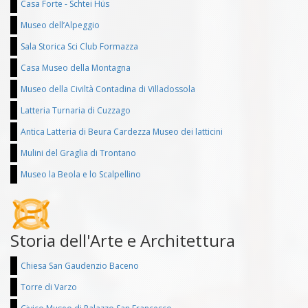
Casa Forte - Schtei Hüs
Museo dell’Alpeggio
Sala Storica Sci Club Formazza
Casa Museo della Montagna
Museo della Civiltà Contadina di Villadossola
Latteria Turnaria di Cuzzago
Antica Latteria di Beura Cardezza Museo dei latticini
Mulini del Graglia di Trontano
Museo la Beola e lo Scalpellino
Storia dell'Arte e Architettura
Chiesa San Gaudenzio Baceno
Torre di Varzo