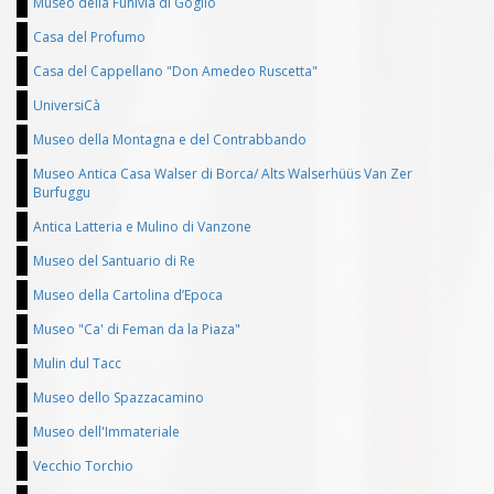
Museo della Funivia di Goglio
Casa del Profumo
Casa del Cappellano "Don Amedeo Ruscetta"
UniversiCà
Museo della Montagna e del Contrabbando
Museo Antica Casa Walser di Borca/ Alts Walserhüüs Van Zer
Burfuggu
Antica Latteria e Mulino di Vanzone
Museo del Santuario di Re
Museo della Cartolina d’Epoca
Museo "Ca' di Feman da la Piaza"
Mulin dul Tacc
Museo dello Spazzacamino
Museo dell'Immateriale
Vecchio Torchio