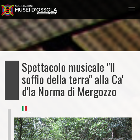
Tog
nav
Salta
al
contenuto
principale
Spettacolo musicale "Il
soffio della terra" alla Ca'
d'la Norma di Mergozzo
Italiano