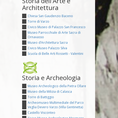
Storia dell'Arte e
Architettura
Chiesa San Gaudenzio Baceno
Torre di Varzo
Civico Museo di Palazzo San Francesco
Museo Parrocchiale di Arte Sacra di
Ornavasso
Museo d’Architettura Sacra
Civico Museo Palazzo Silva
Scuola di Belle Arti Rossetti - Valentini
Storia e Archeologia
Museo Archeologico della Pietra Ollare
Museo della Milizia di Calasca
Torre di Battiggio
Archeomuseo Multimediale del Parco
Veglia Devero Varzo (Villa Gentinetta)
Castello Visconteo