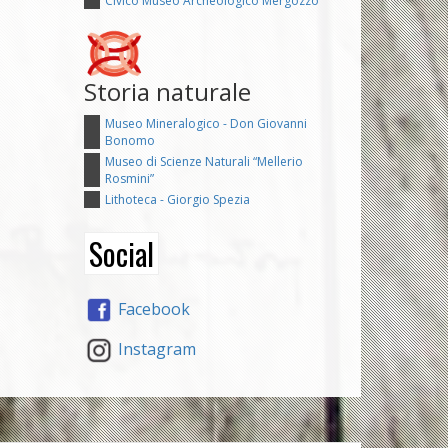
Civico Museo Archeologico Mergozzo
Storia naturale
Museo Mineralogico - Don Giovanni
Bonomo
Museo di Scienze Naturali “Mellerio
Rosmini”
Lithoteca - Giorgio Spezia
Social
Facebook
Instagram