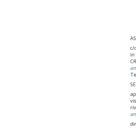
AS
c/
in
C
am
Te
SE
ap
vi
ri
am
di