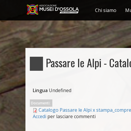
Chi siamo
Mu
Salta
al
contenuto
principale
Passare le Alpi - Cata
Lingua
Undefined
Documenti:
Catalogo Passare le Alpi x stampa_compr
Accedi
per lasciare commenti