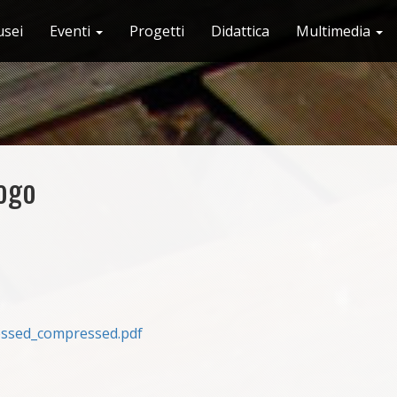
sei
Eventi
Progetti
Didattica
Multimedia
logo
essed_compressed.pdf