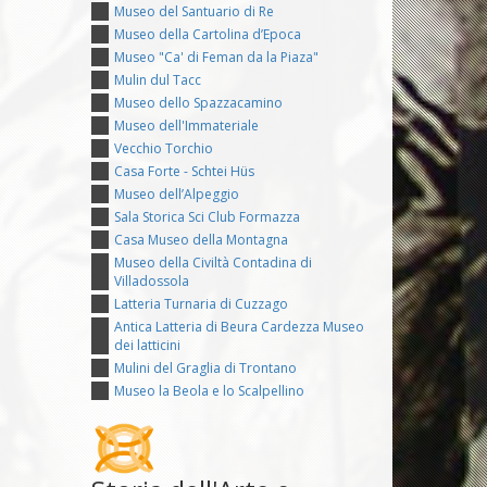
Museo del Santuario di Re
Museo della Cartolina d’Epoca
Museo "Ca' di Feman da la Piaza"
Mulin dul Tacc
Museo dello Spazzacamino
Museo dell'Immateriale
Vecchio Torchio
Casa Forte - Schtei Hüs
Museo dell’Alpeggio
Sala Storica Sci Club Formazza
Casa Museo della Montagna
Museo della Civiltà Contadina di
Villadossola
Latteria Turnaria di Cuzzago
Antica Latteria di Beura Cardezza Museo
dei latticini
Mulini del Graglia di Trontano
Museo la Beola e lo Scalpellino