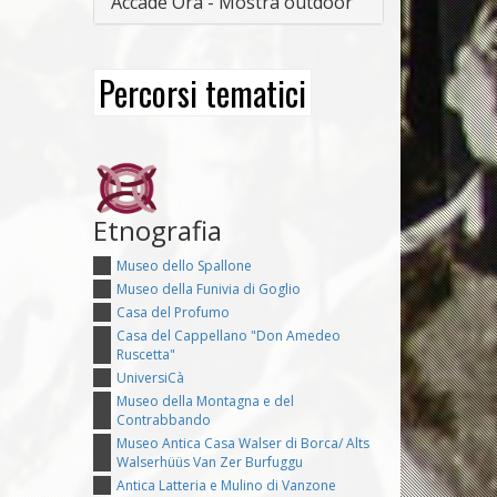
Accade Ora - Mostra outdoor
Percorsi tematici
Etnografia
Museo dello Spallone
Museo della Funivia di Goglio
Casa del Profumo
Casa del Cappellano "Don Amedeo
Ruscetta"
UniversiCà
Museo della Montagna e del
Contrabbando
Museo Antica Casa Walser di Borca/ Alts
Walserhüüs Van Zer Burfuggu
Antica Latteria e Mulino di Vanzone