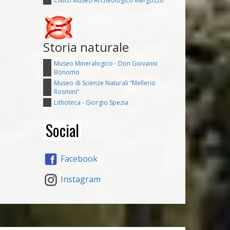
Civico Museo Archeologico Mergozzo
Storia naturale
Museo Mineralogico - Don Giovanni
Bonomo
Museo di Scienze Naturali “Mellerio
Rosmini”
Lithoteca - Giorgio Spezia
Social
Facebook
Instagram