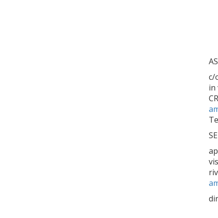
AS
c/
in
C
am
Te
SE
ap
vi
ri
am
di