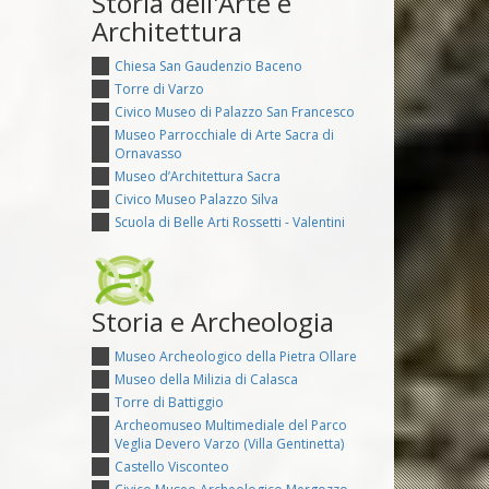
Storia dell'Arte e
Architettura
Chiesa San Gaudenzio Baceno
Torre di Varzo
Civico Museo di Palazzo San Francesco
Museo Parrocchiale di Arte Sacra di
Ornavasso
Museo d’Architettura Sacra
Civico Museo Palazzo Silva
Scuola di Belle Arti Rossetti - Valentini
Storia e Archeologia
Museo Archeologico della Pietra Ollare
Museo della Milizia di Calasca
Torre di Battiggio
Archeomuseo Multimediale del Parco
Veglia Devero Varzo (Villa Gentinetta)
Castello Visconteo