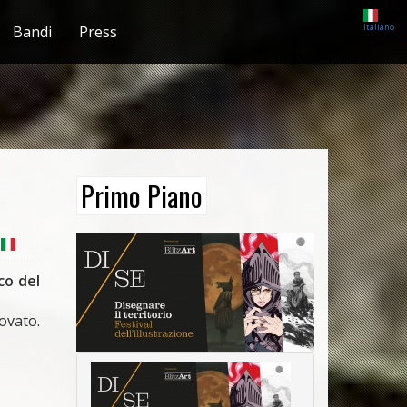
Italiano
Bandi
Press
Primo Piano
Italiano
co del
rovato.