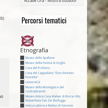
Accade Ora - Mostra outdoor
Percorsi tematici
VB)
Etnografia
Museo dello Spallone
Museo della Funivia di Goglio
Casa del Profumo
Casa del Cappellano "Don Amedeo
Ruscetta"
UniversiCà
Museo della Montagna e del
Contrabbando
li
Museo Antica Casa Walser di Borca/ Alts
Walserhüüs Van Zer Burfuggu
Antica Latteria e Mulino di Vanzone