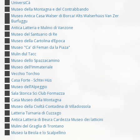
UniversiCà
Museo della Montagna e del Contrabbando
Museo Antica Casa Walser di Borca/ Alts Walserhüüs Van Zer
Burfuggu
Antica Latteria e Mulino di Vanzone
Museo del Santuario di Re
Museo della Cartolina d’Epoca
Museo "Ca' di Feman da la Piaza"
Mulin dul Tacc
Museo dello Spazzacamino
Museo dell'Immateriale
Vecchio Torchio
Casa Forte - Schtei Hüs
Museo dell’Alpeggio
Sala Storica Sci Club Formazza
Casa Museo della Montagna
Museo della Civiltà Contadina di Villadossola
Latteria Turnaria di Cuzzago
Antica Latteria di Beura Cardezza Museo dei latticini
Mulini del Graglia di Trontano
Museo la Beola e lo Scalpellino