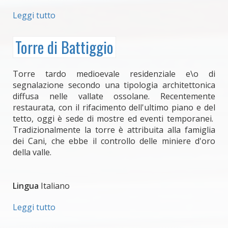
Leggi tutto
su
Museo
della
Torre di Battiggio
Milizia
di
Calasca
Torre tardo medioevale residenziale e\o di
segnalazione secondo una tipologia architettonica
diffusa nelle vallate ossolane. Recentemente
restaurata, con il rifacimento dell'ultimo piano e del
tetto, oggi è sede di mostre ed eventi temporanei.
Tradizionalmente la torre è attribuita alla famiglia
dei Cani, che ebbe il controllo delle miniere d'oro
della valle.
Lingua
Italiano
Leggi tutto
su
Torre