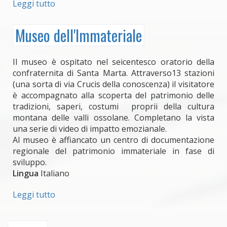
Leggi tutto
su
Antica
Latteria
Museo dell'Immateriale
e
Mulino
di
Il museo è ospitato nel seicentesco oratorio della
Vanzone
confraternita di Santa Marta. Attraverso13 stazioni
(una sorta di via Crucis della conoscenza) il visitatore
è accompagnato alla scoperta del patrimonio delle
tradizioni, saperi, costumi proprii della cultura
montana delle valli ossolane. Completano la vista
una serie di video di impatto emozianale.
Al museo è affiancato un centro di documentazione
regionale del patrimonio immateriale in fase di
sviluppo.
Lingua
Italiano
Leggi tutto
su
Museo
dell'Immateriale