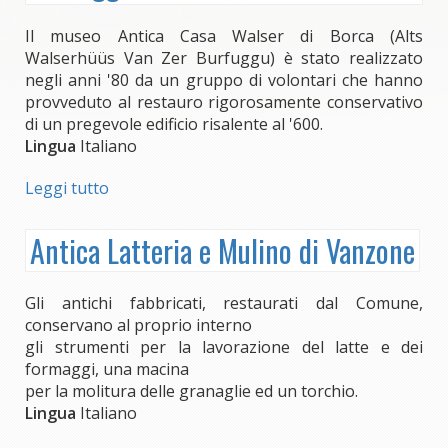
Il museo Antica Casa Walser di Borca (Alts
Walserhüüs Van Zer Burfuggu) è stato realizzato
negli anni '80 da un gruppo di volontari che hanno
provveduto al restauro rigorosamente conservativo
di un pregevole edificio risalente al '600.
Lingua
Italiano
Leggi tutto
su
Museo
Antica
Antica Latteria e Mulino di Vanzone
Casa
Walser
di
Gli antichi fabbricati, restaurati dal Comune,
Borca/
conservano al proprio interno
Alts
gli strumenti per la lavorazione del latte e dei
Walserhüüs
formaggi, una macina
Van
per la molitura delle granaglie ed un torchio.
Zer
Lingua
Italiano
Burfuggu