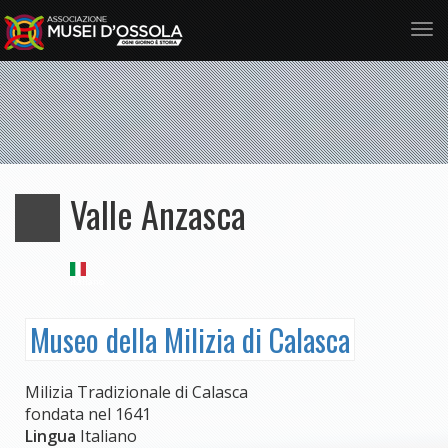
Tog
nav
Salta
al
contenuto
principale
Valle Anzasca
Italiano
Museo della Milizia di Calasca
Milizia Tradizionale di Calasca
fondata nel 1641
Lingua
Italiano