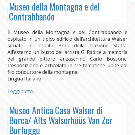
di
Museo della Montagna e del
Battiggio
Contrabbando
Il Museo della Montagna e del Contrabbando è
ospitato in un tipico edificio dell’architettura Walser
situato in località Prati della frazione Staffa.
All’esterno un busto dell’artista G. Radice a memoria
del grande pittore anzaschino Carlo Bossone.
L’esposizione è articolata in tre tematiche unite dal
filo conduttore della montagna.
Lingua
Italiano
Leggi tutto
su
Museo
della
Museo Antica Casa Walser di
Montagna
Borca/ Alts Walserhüüs Van Zer
e
del
Burfuggu
Contrabbando