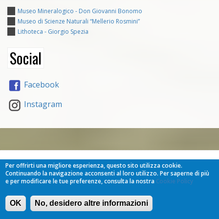
Museo Mineralogico - Don Giovanni Bonomo
Museo di Scienze Naturali “Mellerio Rosmini”
Lithoteca - Giorgio Spezia
Social
Facebook
Instagram
Per offrirti una migliore esperienza, questo sito utilizza cookie.
Contatti
Continuando la navigazione acconsenti al loro utilizzo. Per saperne di più
e per modificare le tue preferenze, consulta la nostra
Cookie Policy
OK
No, desidero altre informazioni
ASSOCIAZIONE MUSEI