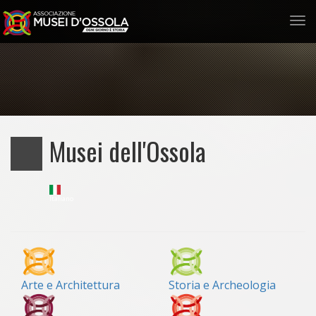
Tog
nav
Salta
al
contenuto
principale
Musei dell'Ossola
Italiano
Arte e Architettura
Storia e Archeologia