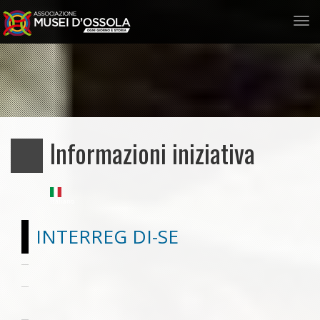
Tog
nav
Salta
al
contenuto
principale
Informazioni iniziativa
Italiano
INTERREG DI-SE