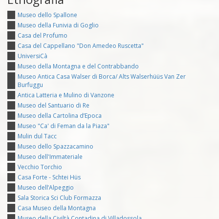
Museo dello Spallone
Museo della Funivia di Goglio
Casa del Profumo
Casa del Cappellano "Don Amedeo Ruscetta"
UniversiCà
Museo della Montagna e del Contrabbando
Museo Antica Casa Walser di Borca/ Alts Walserhüüs Van Zer
Burfuggu
Antica Latteria e Mulino di Vanzone
Museo del Santuario di Re
Museo della Cartolina d’Epoca
Museo "Ca' di Feman da la Piaza"
Mulin dul Tacc
Museo dello Spazzacamino
Museo dell'Immateriale
Vecchio Torchio
Casa Forte - Schtei Hüs
Museo dell’Alpeggio
Sala Storica Sci Club Formazza
Casa Museo della Montagna
Museo della Civiltà Contadina di Villadossola