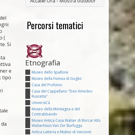
Accade Ora - Mostra outdoor
del
Percorsi tematici
ogni
o
o (
te. Si
sta
Etnografia
ttiva
tner e
Museo dello Spallone
 tipo
Museo della Funivia di Goglio
Casa del Profumo
ri
Casa del Cappellano "Don Amedeo
Ruscetta"
UniversiCà
Museo della Montagna e del
tale
Contrabbando
Museo Antica Casa Walser di Borca/ Alts
e da
Walserhüüs Van Zer Burfuggu
Antica Latteria e Mulino di Vanzone