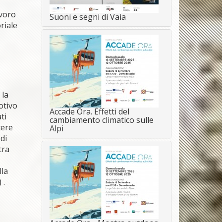
avoro
Suoni e segni di Vaia
riale
 la
otivo
Accade Ora. Effetti del
ti
cambiamento climatico sulle
tere
Alpi
 di
tra
lla
 .