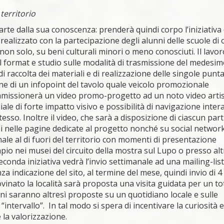
 territorio
arte dalla sua conoscenza: prenderà quindi corpo l’iniziativa 
realizzato con la partecipazione degli alunni delle scuole di 
on solo, su beni culturali minori o meno conosciuti. Il lavor
 format e studio sulle modalità di trasmissione del medesim
i raccolta dei materiali e di realizzazione delle singole punta
one di un infopoint del tavolo quale veicolo promozionale
 commissionerà un video promo-progetto ad un noto video arti
le di forte impatto visivo e possibilità di navigazione intera
tesso. Inoltre il video, che sarà a disposizione di ciascun par
i nelle pagine dedicate al progetto nonché su social network
e al di fuori del territorio con momenti di presentazione
io nei musei del circuito della mostra sul Lupo o presso alt
conda iniziativa vedrà l’invio settimanale ad una mailing-list
za indicazione del sito, al termine del mese, quindi invio di 4
vinato la località sarà proposta una visita guidata per un to
ini saranno altresì proposte su un quotidiano locale e sulle
o “intervallo”. In tal modo si spera di incentivare la curiosità 
 la valorizzazione.