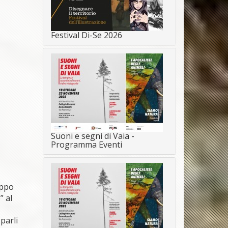
Festival Di-Se 2026
Suoni e segni di Vaia -
Programma Eventi
uppo
” al
parli