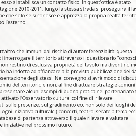
so si stabilisca un contatto fisico. In quest’ottica è stato
 stagione 2010-2011, lungo la stessa strada si proseguirà il l
e che solo se si conosce e apprezza la propria realtà territo
o l’esterno.
utt’altro che immuni dal rischio di autoreferenzialità: questa
 interrogare il territorio attraverso il questionario “conosci
i non restino di esclusiva proprietà del tavolo ma diventino m
orio ha indotto ad affiancare alla prevista pubblicazione dei da
resentazione degli stessi. Nel convegno si avrà modo di discu
nomici del territorio e non, al fine di attuare strategie comuni
i presentare alcuni esempi di buona pratica nel partenariato 
 attivato l’Osservatorio cultura col fine di rilevare
ti sulle presenze, sul gradimento ecc non solo dei luoghi de
gni iniziativa culturale ( concerti, teatro, serate a tema ecc)
atabase di partenza attraverso il quale rilevare e valutare
e iniziative nel prossimo futuro.