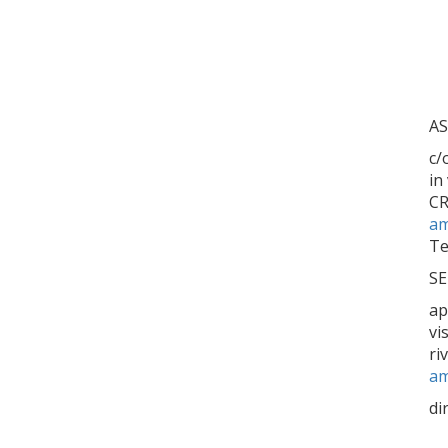
AS
c/
in
C
am
Te
SE
ap
vi
ri
am
di