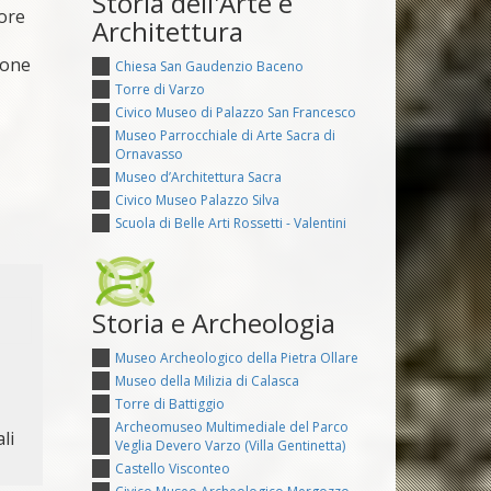
Storia dell'Arte e
tore
Architettura
ione
Chiesa San Gaudenzio Baceno
Torre di Varzo
Civico Museo di Palazzo San Francesco
Museo Parrocchiale di Arte Sacra di
Ornavasso
Museo d’Architettura Sacra
Civico Museo Palazzo Silva
Scuola di Belle Arti Rossetti - Valentini
Storia e Archeologia
Museo Archeologico della Pietra Ollare
Museo della Milizia di Calasca
Torre di Battiggio
Archeomuseo Multimediale del Parco
li
Veglia Devero Varzo (Villa Gentinetta)
Castello Visconteo