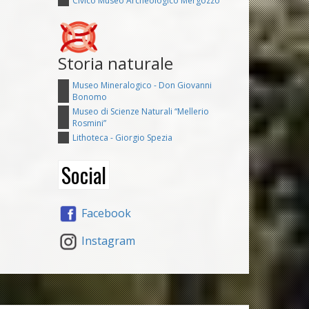
Civico Museo Archeologico Mergozzo
Storia naturale
Museo Mineralogico - Don Giovanni
Bonomo
Museo di Scienze Naturali “Mellerio
Rosmini”
Lithoteca - Giorgio Spezia
Social
Facebook
Instagram