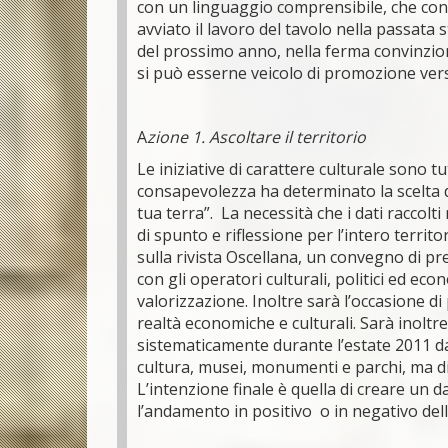
con un linguaggio comprensibile, che con es
avviato il lavoro del tavolo nella passata
del prossimo anno, nella ferma convinzion
si può esserne veicolo di promozione vers
A
zione 1. Ascoltare il territorio
Le iniziative di carattere culturale sono t
consapevolezza ha determinato la scelta di
tua terra”. La necessità che i dati raccolt
di spunto e riflessione per l’intero territ
sulla rivista Oscellana, un convegno di p
con gli operatori culturali, politici ed eco
valorizzazione. Inoltre sarà l’occasione d
realtà economiche e culturali. Sarà inoltre
sistematicamente durante l’estate 2011 da
cultura, musei, monumenti e parchi, ma di o
L’intenzione finale è quella di creare un d
l’andamento in positivo o in negativo dell