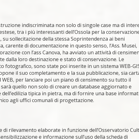
istruzione indiscriminata non solo di singole case ma di inter
stese, tra i più interessanti dell’Ossola per la conservazione
a, su sollecitazione della stessa Soprintendenza ai beni
ra, carente di documentazione in questo senso, l’Ass. Musei,
aborazione con l’ass Canova, ha avviato un attività di censime
te dalla loro destinazione e stato di conservazione. Le
 fotografico, sono state poi inserite in un sistema WEB-GIS.
 propone il suo completamento e la sua pubblicazione, sia car
 WEB, per lanciare poi un piano di censimento su tutto il
iva sarà quello non solo di creare un database aggiornato e
ell’edilizia tipica in pietra, ma di fornire una base informat
ico agli uffici comunali di progettazione.
de di rilevamento elaborate in funzione dell’Osservatorio Cul
nsibilizzazione e informazione sull’uso della scheda di