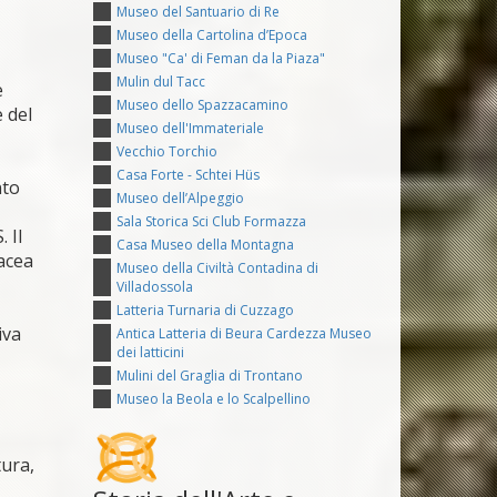
Museo del Santuario di Re
Museo della Cartolina d’Epoca
Museo "Ca' di Feman da la Piaza"
Mulin dul Tacc
e
Museo dello Spazzacamino
 del
Museo dell'Immateriale
Vecchio Torchio
Casa Forte - Schtei Hüs
nto
Museo dell’Alpeggio
Sala Storica Sci Club Formazza
 Il
Casa Museo della Montagna
tacea
Museo della Civiltà Contadina di
Villadossola
Latteria Turnaria di Cuzzago
iva
Antica Latteria di Beura Cardezza Museo
dei latticini
Mulini del Graglia di Trontano
Museo la Beola e lo Scalpellino
tura,