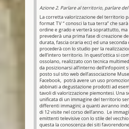
Azione 2. Parlare al territorio, parlare del
La corretta valorizzazione del territorio p
format TV “ conosci la tua terra” che sarà 
ordine e grado e verterà soprattutto, ma n
prevederà una prima fase di creazione del
durata, fascia oraria ecc) ed una seconda d
procederà con lo studio per la realizzazi
dell’intero territorio. In quest’ottica si
ossolano, realizzato con tecnica multimedia
da posizionarsi all’interno dell’infopoint s
posto sul sito web dell’associazione Muse
Facebook, potrà avere un uso promozional
abbinati a degustazione prodotti ad esemp
tavoli di valorizzazione piemontesi. Una se
unificata di un immagine del territorio sen
differenti immagini; a quanti avranno indo
di 12 visite nel corso dell’anno. Le immag
emittenti televisive con lo stile del vecchi
questa la conoscenza dei siti favorendone