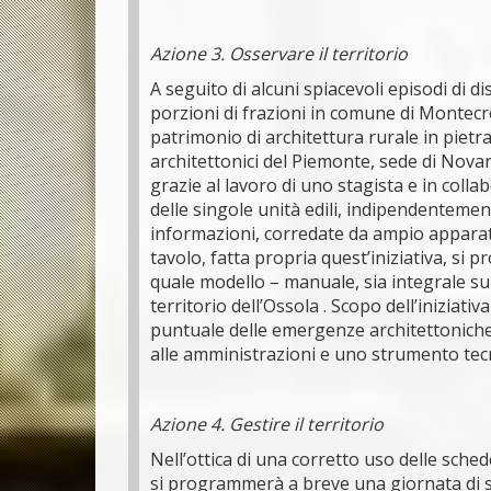
Azione 3. Osservare il territorio
A seguito di alcuni spiacevoli episodi di d
porzioni di frazioni in comune di Montecre
patrimonio di architettura rurale in pietr
architettonici del Piemonte, sede di Nova
grazie al lavoro di uno stagista e in coll
delle singole unità edili, indipendentemen
informazioni, corredate da ampio apparato
tavolo, fatta propria quest’iniziativa, si
quale modello – manuale, sia integrale sul
territorio dell’Ossola . Scopo dell’iniziat
puntuale delle emergenze architettoniche d
alle amministrazioni e uno strumento tecn
Azione 4. Gestire il territorio
Nell’ottica di una corretto uso delle sche
si programmerà a breve una giornata di se